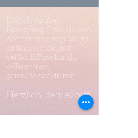
Egal, ob du über
Bewegung, Embodywork
oder mediale Impulse zu
dir finden möchtest –
bei Soul&Flow bist du
willkommen,
genau so wie du bist.
Herzlich, deine Steffi