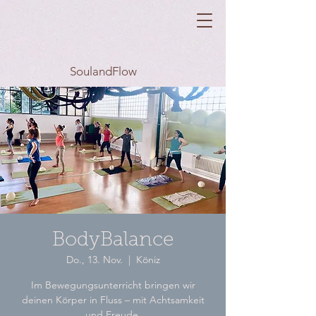
SoulandFlow
BodyBalance
Do., 13. Nov.
  |  
Köniz
Im Bewegungsunterricht bringen wir
deinen Körper in Fluss – mit Achtsamkeit
und Freude.