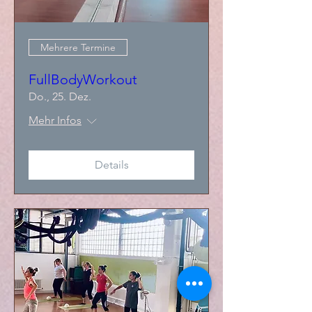
Mehrere Termine
FullBodyWorkout
Do., 25. Dez.
Mehr Infos
Details