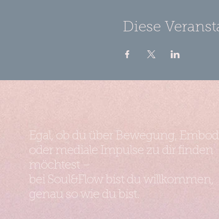
Diese Veranst
Egal, ob du über Bewegung, Embo
oder mediale Impulse zu dir finden
möchtest –
bei Soul&Flow bist du willkommen,
genau so wie du bist.