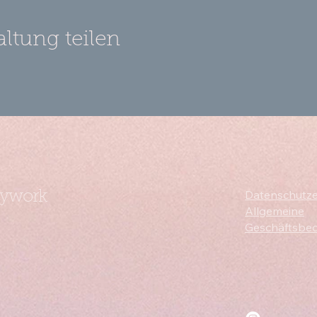
altung teilen
Datenschutze
dywork
Allgemeine
Geschäftsbe