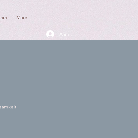
amm
More
Anmelden
tsamkeit