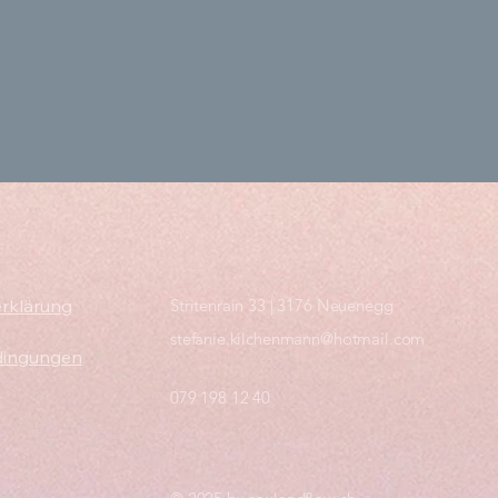
rklärung
Stritenrain 33 | 3176 Neuenegg
stefanie.kilchenmann@hotmail.com
dingungen
079 198 12 40