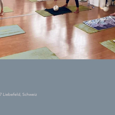
97 Liebefeld, Schweiz