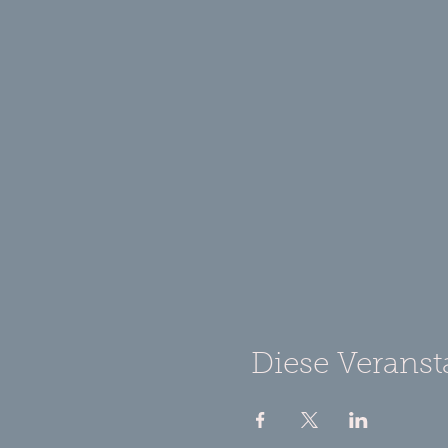
Diese Veranst