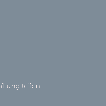
altung teilen