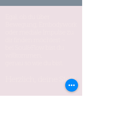
Egal, ob du über
Bewegung, Embodywork
oder mediale Impulse zu
dir finden möchtest –
bei Soul&Flow bist du
willkommen,
genau so wie du bist.
Herzlich, deine Steffi