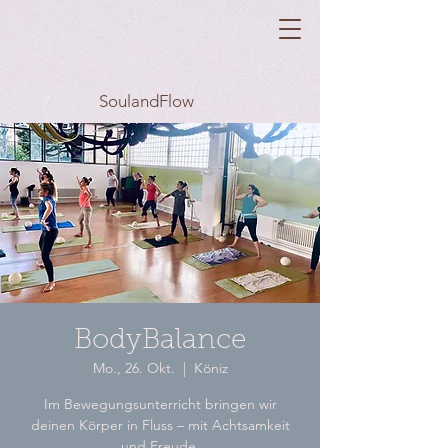
SoulandFlow
BodyBalance
Mo., 26. Okt.
  |  
Köniz
Im Bewegungsunterricht bringen wir
deinen Körper in Fluss – mit Achtsamkeit
und Freude.