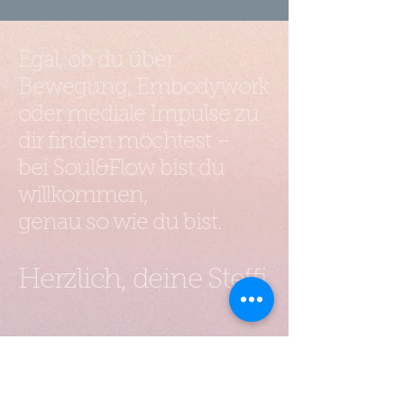
Egal, ob du über
Bewegung, Embodywork
oder mediale Impulse zu
dir finden möchtest –
bei Soul&Flow bist du
willkommen,
genau so wie du bist.
Herzlich, deine Steffi