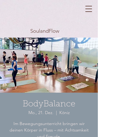
SoulandFlow
BodyBalance
Mo., 21. Dez.
  |  
Köniz
Im Bewegungsunterricht bringen wir
deinen Körper in Fluss – mit Achtsamkeit
und Freude.