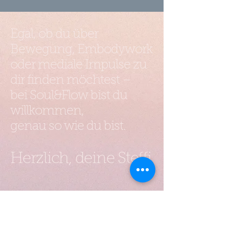
Egal, ob du über
Bewegung, Embodywork
oder mediale Impulse zu
dir finden möchtest –
bei Soul&Flow bist du
willkommen,
genau so wie du bist.
Herzlich, deine Steffi