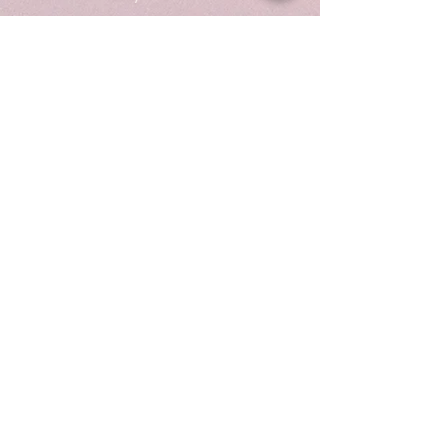
Datenschutzerklärung
Allgemeine Geschäftsbedingungen
Stritenrain 33 | 3176 Neuenegg
stefanie.kilchenmann@hotmail.com
079 198 12 40