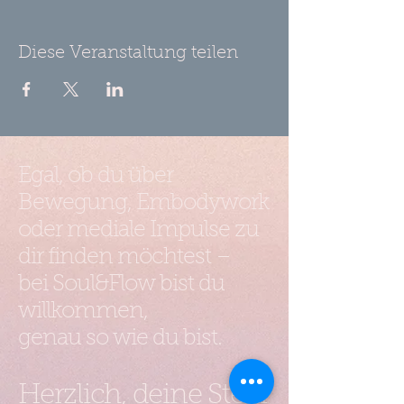
Diese Veranstaltung teilen
Egal, ob du über
Bewegung, Embodywork
oder mediale Impulse zu
dir finden möchtest –
bei Soul&Flow bist du
willkommen,
genau so wie du bist.
Herzlich, deine Steffi