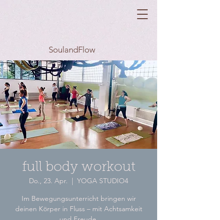
SoulandFlow
full body workout
Do., 23. Apr.
  |  
YOGA STUDIO4
Im Bewegungsunterricht bringen wir
deinen Körper in Fluss – mit Achtsamkeit
und Freude.