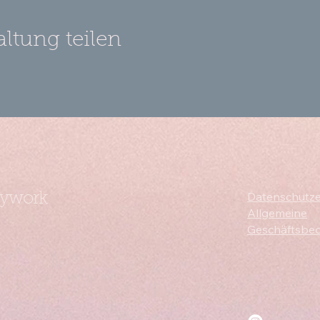
altung teilen
Datenschutze
dywork
Allgemeine
Geschäftsbe