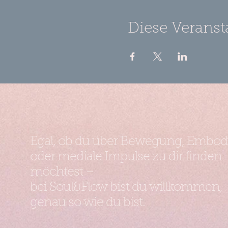
Diese Veranst
Egal, ob du über Bewegung, Embo
oder mediale Impulse zu dir finden
möchtest –
bei Soul&Flow bist du willkommen,
genau so wie du bist.