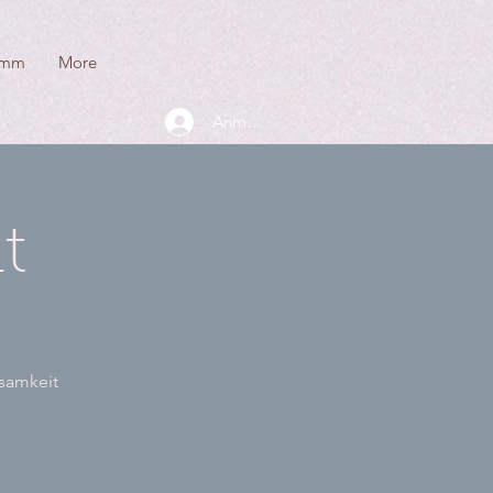
amm
More
Anmelden
t
tsamkeit