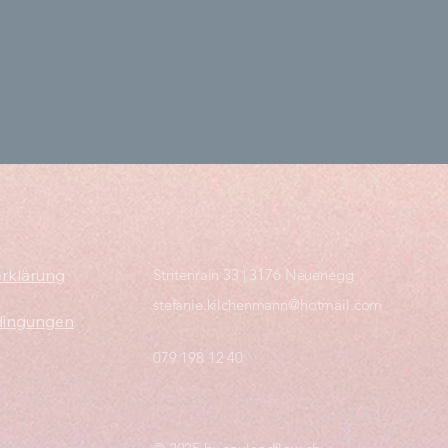
rklärung
Stritenrain 33 | 3176 Neuenegg
stefanie.kilchenmann@hotmail.com
dingungen
079 198 12 40