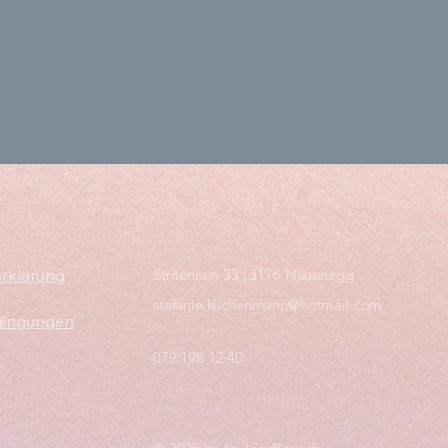
rklärung
Stritenrain 33 | 3176 Neuenegg
stefanie.kilchenmann@hotmail.com
dingungen
079 198 12 40