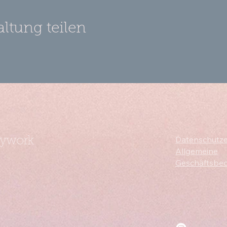
altung teilen
Datenschutze
dywork
Allgemeine
Geschäftsbe