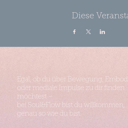
Diese Veranst
Egal, ob du über Bewegung, Embo
oder mediale Impulse zu dir finden
möchtest –
bei Soul&Flow bist du willkommen,
genau so wie du bist.