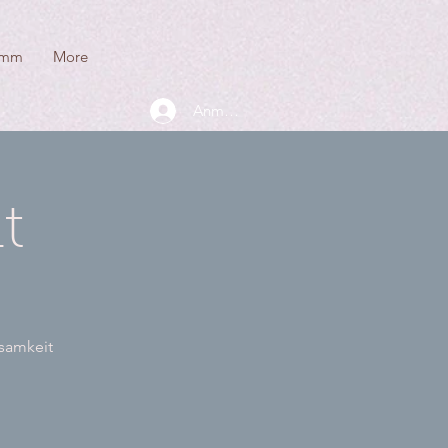
amm
More
Anmelden
t
tsamkeit