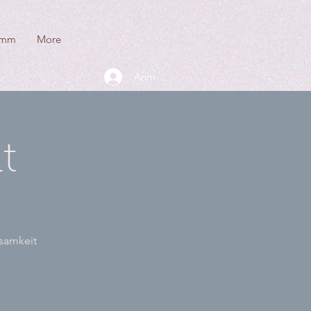
amm
More
Anmelden
t
tsamkeit