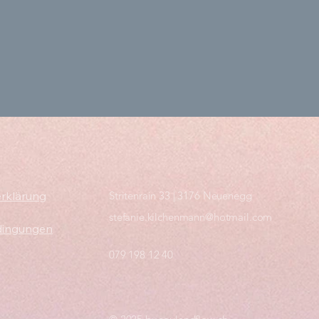
rklärung
Stritenrain 33 | 3176 Neuenegg
stefanie.kilchenmann@hotmail.com
dingungen
079 198 12 40