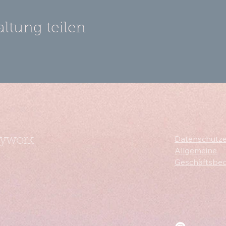
altung teilen
Datenschutze
dywork
Allgemeine
Geschäftsbe