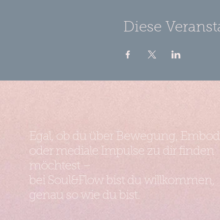
Diese Veranst
Egal, ob du über Bewegung, Embo
oder mediale Impulse zu dir finden
möchtest –
bei Soul&Flow bist du willkommen,
genau so wie du bist.