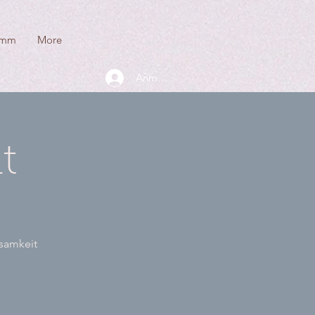
amm
More
Anmelden
t
tsamkeit