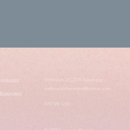
rklärung
Stritenrain 33 | 3176 Neuenegg
stefanie.kilchenmann@hotmail.com
dingungen
079 198 12 40