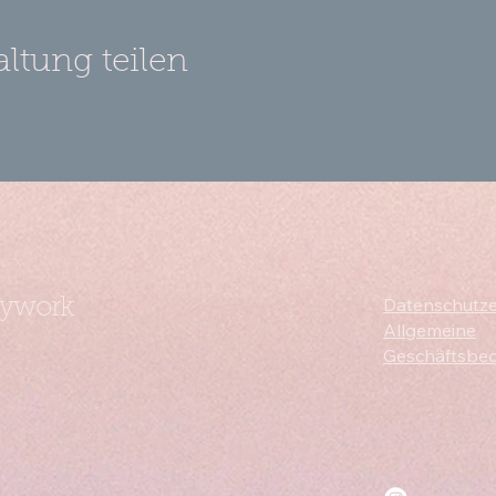
altung teilen
Datenschutze
dywork
Allgemeine
Geschäftsbe