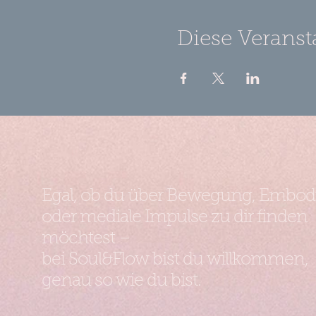
Diese Veranst
Egal, ob du über Bewegung, Embo
oder mediale Impulse zu dir finden
möchtest –
bei Soul&Flow bist du willkommen,
genau so wie du bist.